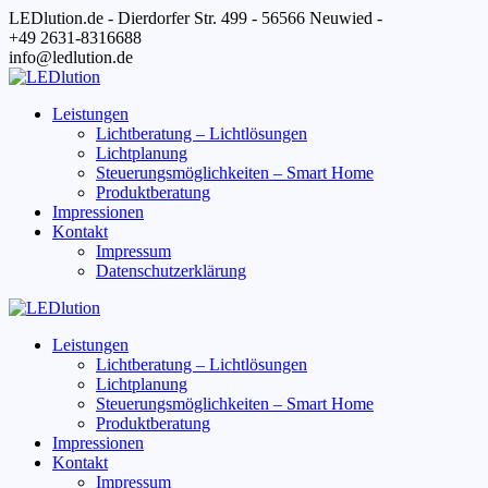
Zum
LEDlution.de - Dierdorfer Str. 499 - 56566 Neuwied -
Inhalt
+49 2631-8316688
springen
info@ledlution.de
Leistungen
Lichtberatung – Lichtlösungen
Lichtplanung
Steuerungsmöglichkeiten – Smart Home
Produktberatung
Impressionen
Kontakt
Impressum
Datenschutzerklärung
Leistungen
Lichtberatung – Lichtlösungen
Lichtplanung
Steuerungsmöglichkeiten – Smart Home
Produktberatung
Impressionen
Kontakt
Impressum